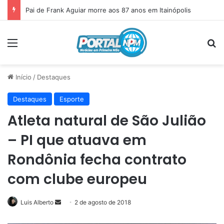
Pai de Frank Aguiar morre aos 87 anos em Itainópolis
Menu
P
Início
/
Destaques
Destaques
Esporte
Atleta natural de São Julião
– PI que atuava em
Rondônia fecha contrato
com clube europeu
Luis Alberto
Mande
2 de agosto de 2018
um