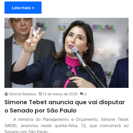
Leia mais »
Genival Barbosa
13 de março de 2026
0
Simone Tebet anuncia que vai disputar
o Senado por São Paulo
A ministra do Planejamento e Orçamento, Simone Tebet
(MDB), anunciou nesta quinta-feira, 12, que concorrerá ao
Senado por São Paulo…