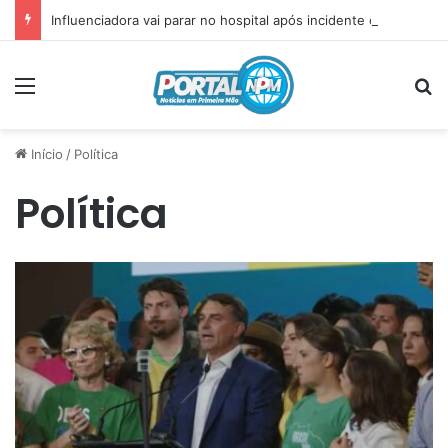
Influenciadora vai parar no hospital após incidente com plug anal
Menu
P
Início
/
Política
Política