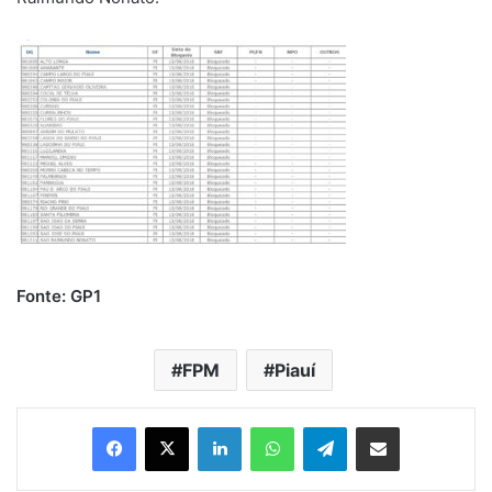
Fonte: GP1
FPM
Piauí
Linkedin
WhatsApp
Telegram
Compartilhar via e-mail