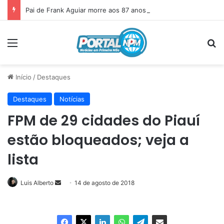
Pai de Frank Aguiar morre aos 87 anos em Itainópolis
Menu
P
Início
/
Destaques
Destaques
Notícias
FPM de 29 cidades do Piauí
estão bloqueados; veja a
lista
Luis Alberto
Mande
14 de agosto de 2018
um
e-
mail