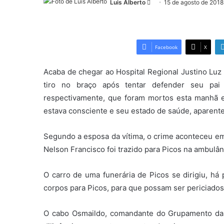
Luis Alberto
Mande
15 de agosto de 2018
um
e-
mail
Facebook
X
Acaba de chegar ao Hospital Regional Justino Luz 
tiro no braço após tentar defender seu pai 
respectivamente, que foram mortos esta manhã e
estava consciente e seu estado de saúde, aparent
Segundo a esposa da vítima, o crime aconteceu em
Nelson Francisco foi trazido para Picos na ambulân
O carro de uma funerária de Picos se dirigiu, há 
corpos para Picos, para que possam ser periciados
O cabo Osmaildo, comandante do Grupamento da Po