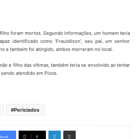
e filho foram mortos. Segundo informações, um homem teria
paz identificado como ‘Frauldilson’, seu pai, um senhor
ilho e também foi atingido, ambos morreram no local.
mão e filho das vítimas, também teria se envolvido ao tentar
á sendo atendido em Picos.
Periciados
Linkedin
Compartilhar via e-mail
book
X