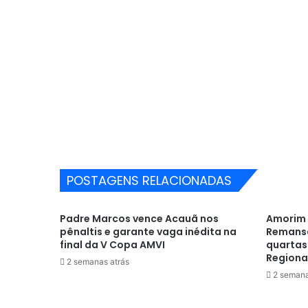
POSTAGENS RELACIONADAS
Padre Marcos vence Acauã nos
Amorim 
pênaltis e garante vaga inédita na
Remanso
final da V Copa AMVI
quartas
Regiona
2 semanas atrás
2 semana