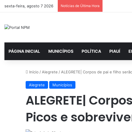
sexta-feira, agosto 7 2026
Notícias de Última Hora
PÁGINA INICIAL
MUNICÍPIOS
POLÍTICA
PIAUÍ
E
Início
/
Alegrete
/
ALEGRETE| Corpos de pai e filho serã
Alegrete
Municípios
ALEGRETE| Corpos 
Picos e sobreviv