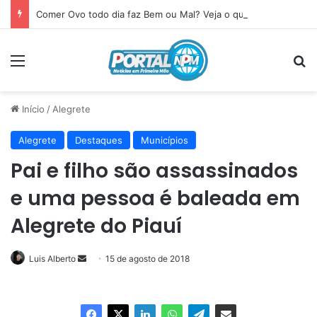
Comer Ovo todo dia faz Bem ou Mal? Veja o que acontece com seu corpo
Menu
P
Início
/
Alegrete
Alegrete
Destaques
Municípios
Pai e filho são assassinados
e uma pessoa é baleada em
Alegrete do Piauí
Luis Alberto
Mande
15 de agosto de 2018
um
e-
mail