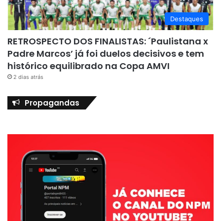
Destaques
RETROSPECTO DOS FINALISTAS: ´Paulistana x
Padre Marcos’ já foi duelos decisivos e tem
histórico equilibrado na Copa AMVI
2 dias atrás
Propagandas