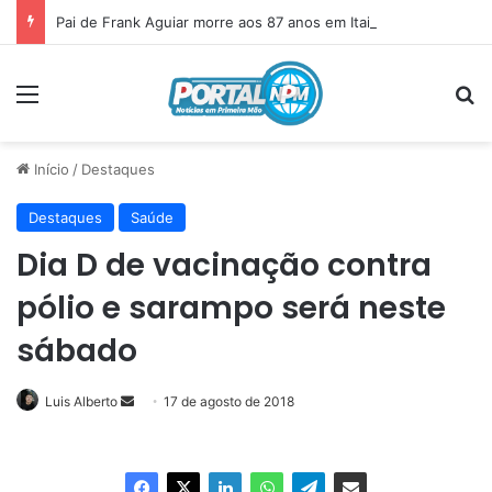
Pai de Frank Aguiar morre aos 87 anos em Itainópolis
Menu
P
Início
/
Destaques
Destaques
Saúde
Dia D de vacinação contra
pólio e sarampo será neste
sábado
Luis Alberto
Mande
17 de agosto de 2018
um
e-
mail