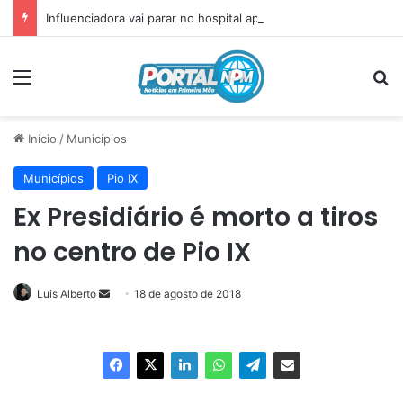
Influenciadora vai parar no hospital após incidente com plug anal
Menu
P
Início
/
Municípios
Municípios
Pio IX
Ex Presidiário é morto a tiros
no centro de Pio IX
Luis Alberto
Mande
18 de agosto de 2018
um
e-
mail