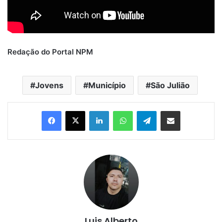
Redação do Portal NPM
Jovens
Município
São Julião
Linkedin
WhatsApp
Telegram
Compartilhar via e-mail
Luis Alberto