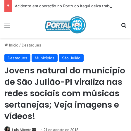
Acidente em operação no Porto do Itaqui deixa trabalhador ferido em São Luís
Menu
P
Início
/
Destaques
Destaques
Municípios
São Julião
Jovens natural do município
de São Julião-PI viraliza nas
redes sociais com músicas
sertanejas; Veja imagens e
vídeos!
Luis Alberto
Mande
21 de agosto de 2018