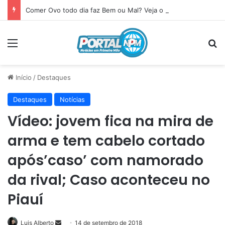
Comer Ovo todo dia faz Bem ou Mal? Veja o que acontece com seu corpo
Menu
P
Início
/
Destaques
Destaques
Notícias
Vídeo: jovem fica na mira de
arma e tem cabelo cortado
após’caso’ com namorado
da rival; Caso aconteceu no
Piauí
Luis Alberto
Mande
14 de setembro de 2018