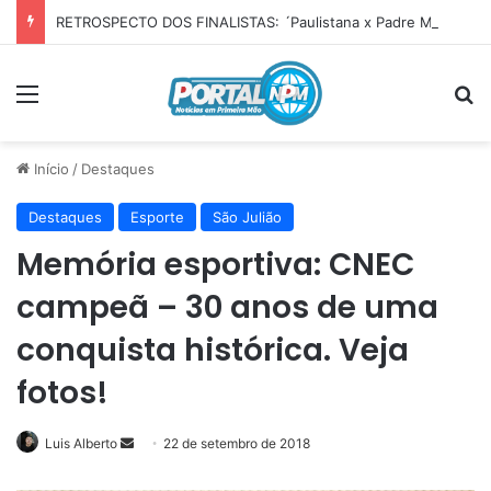
RETROSPECTO DOS FINALISTAS: ´Paulistana x Padre Marcos’ já foi duelos decisivos e tem histórico equilibrado na Copa AMVI
Menu
P
Início
/
Destaques
Destaques
Esporte
São Julião
Memória esportiva: CNEC
campeã – 30 anos de uma
conquista histórica. Veja
fotos!
Luis Alberto
Mande
22 de setembro de 2018
um