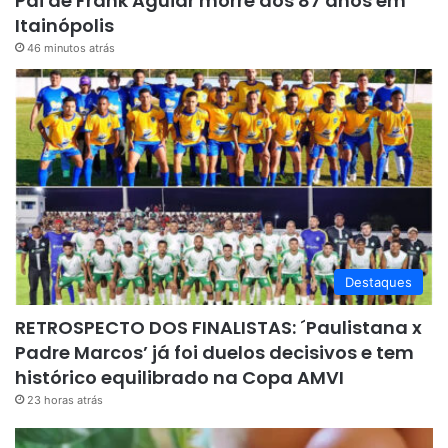
Pai de Frank Aguiar morre aos 87 anos em
Itainópolis
46 minutos atrás
Destaques
RETROSPECTO DOS FINALISTAS: ´Paulistana x
Padre Marcos’ já foi duelos decisivos e tem
histórico equilibrado na Copa AMVI
23 horas atrás