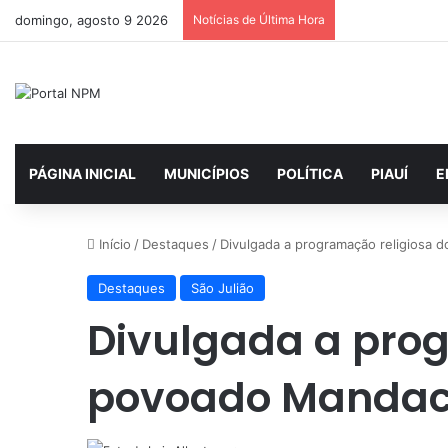
domingo, agosto 9 2026
Notícias de Última Hora
PÁGINA INICIAL
MUNICÍPIOS
POLÍTICA
PIAUÍ
E
Início
/
Destaques
/
Divulgada a programação religiosa 
Destaques
São Julião
Divulgada a prog
povoado Manda