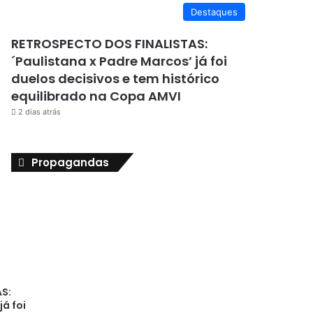
Destaques
RETROSPECTO DOS FINALISTAS:
´Paulistana x Padre Marcos’ já foi
duelos decisivos e tem histórico
equilibrado na Copa AMVI
2 dias atrás
Propagandas
S:
já foi