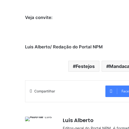
Veja convite:
Luis Alberto/ Redação do Portal NPM
Festejos
Mandaca
Face
Compartilhar
Luis Alberto
Editor-geral do Portal NPM, é form