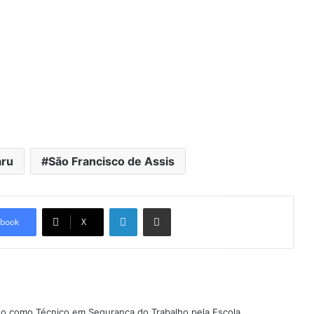
ru
São Francisco de Assis
Linkedin
Compartilhar via e-mail
book
X
ado como Técnico em Segurança do Trabalho pela Escola