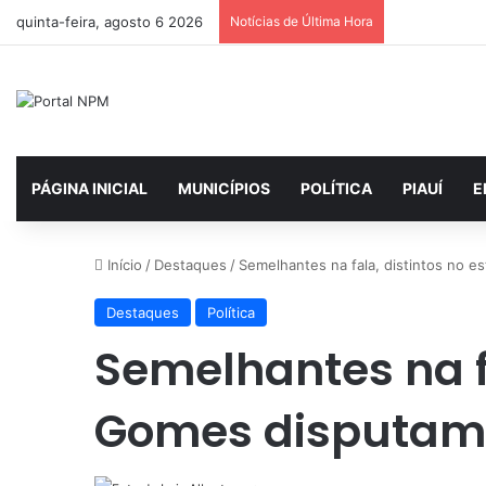
quinta-feira, agosto 6 2026
Notícias de Última Hora
PÁGINA INICIAL
MUNICÍPIOS
POLÍTICA
PIAUÍ
E
Início
/
Destaques
/
Semelhantes na fala, distintos no 
Destaques
Política
Semelhantes na fa
Gomes disputam 