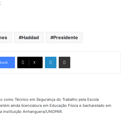
.
mes
Haddad
Presidente
Linkedin
Compartilhar via e-mail
book
X
ado como Técnico em Segurança do Trabalho pela Escola
etém ainda licenciatura em Educação Física e bacharelado em
ela instituição Anhanguera/UNOPAR.