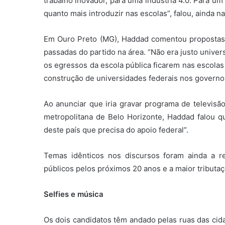
trabalho inovador, para uma indústria 4.0. Para u
quanto mais introduzir nas escolas”, falou, ainda 
Em Ouro Preto (MG), Haddad comentou propostas
passadas do partido na área. “Não era justo univer
os egressos da escola pública ficarem nas escolas 
construção de universidades federais nos governo
Ao anunciar que iria gravar programa de televisão
metropolitana de Belo Horizonte, Haddad falou 
deste país que precisa do apoio federal”.
Temas idênticos nos discursos foram ainda a r
públicos pelos próximos 20 anos e a maior tributaçã
Selfies e música
Os dois candidatos têm andado pelas ruas das cid