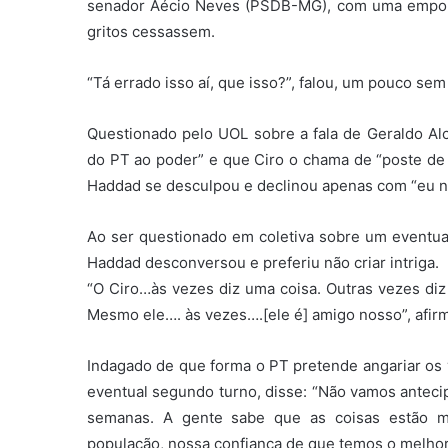
senador Aécio Neves (PSDB-MG), com uma empolga
gritos cessassem.
“Tá errado isso aí, que isso?”, falou, um pouco sem 
Questionado pelo UOL sobre a fala de Geraldo Al
do PT ao poder” e que Ciro o chama de “poste de 
Haddad se desculpou e declinou apenas com “eu n
Ao ser questionado em coletiva sobre um eventua
Haddad desconversou e preferiu não criar intriga.
“O Ciro…às vezes diz uma coisa. Outras vezes diz
Mesmo ele…. às vezes….[ele é] amigo nosso”, afir
Indagado de que forma o PT pretende angariar os 
eventual segundo turno, disse: “Não vamos antecip
semanas. A gente sabe que as coisas estão m
população, nossa confiança de que temos o melhor 