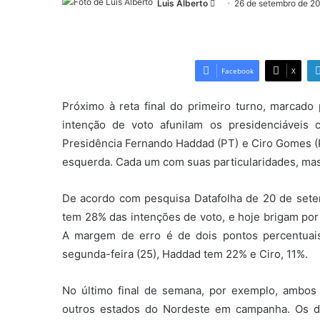
Luis Alberto
Mande
26 de setembro de 2
um
e-
mail
Facebook
X
Próximo à reta final do primeiro turno, marca
intenção de voto afunilam os presidenciáveis
Presidência Fernando Haddad (PT) e Ciro Gomes (P
esquerda. Cada um com suas particularidades, ma
De acordo com pesquisa Datafolha de 20 de sete
tem 28% das intenções de voto, e hoje brigam po
A margem de erro é de dois pontos percentuai
segunda-feira (25), Haddad tem 22% e Ciro, 11%.
No último final de semana, por exemplo, ambos
outros estados do Nordeste em campanha. Os do