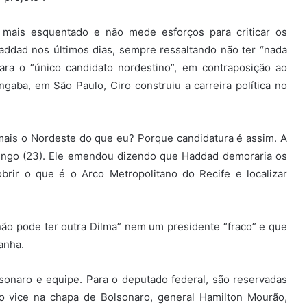
 mais esquentado e não mede esforços para criticar os
Haddad nos últimos dias, sempre ressaltando não ter “nada
lara o “único candidato nordestino”, em contraposição ao
aba, em São Paulo, Ciro construiu a carreira política no
ais o Nordeste do que eu? Porque candidatura é assim. A
ingo (23). Ele emendou dizendo que Haddad demoraria os
brir o que é o Arco Metropolitano do Recife e localizar
não pode ter outra Dilma” nem um presidente “fraco” e que
anha.
lsonaro e equipe. Para o deputado federal, são reservadas
 o vice na chapa de Bolsonaro, general Hamilton Mourão,