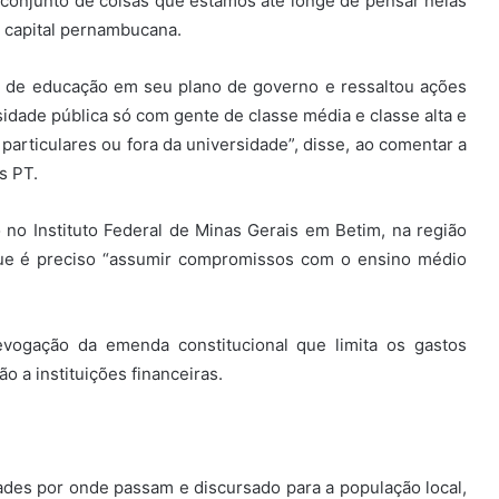
m conjunto de coisas que estamos até longe de pensar nelas
na capital pernambucana.
 de educação em seu plano de governo e ressaltou ações
sidade pública só com gente de classe média e classe alta e
particulares ou fora da universidade”, disse, ao comentar a
s PT.
 no Instituto Federal de Minas Gerais em Betim, na região
que é preciso “assumir compromissos com o ensino médio
evogação da emenda constitucional que limita os gastos
o a instituições financeiras.
ades por onde passam e discursado para a população local,