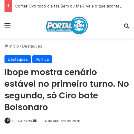
Comer Ovo todo dia faz Bem ou Mal? Veja o que acontece com seu corpo
Menu
P
Início
/
Destaques
Destaques
Política
Ibope mostra cenário
estável no primeiro turno. No
segundo, só Ciro bate
Bolsonaro
Luis Alberto
Mande
4 de outubro de 2018
um