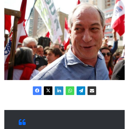
e-
mail