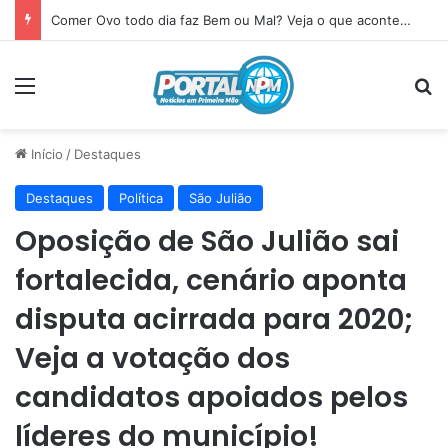
Comer Ovo todo dia faz Bem ou Mal? Veja o que acontece com seu corpo
Menu
P
Início
/
Destaques
Destaques
Política
São Julião
Oposição de São Julião sai
fortalecida, cenário aponta
disputa acirrada para 2020;
Veja a votação dos
candidatos apoiados pelos
líderes do município!