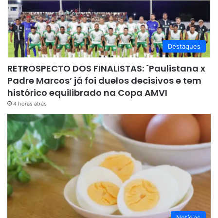
Destaques
RETROSPECTO DOS FINALISTAS: ´Paulistana x
Padre Marcos’ já foi duelos decisivos e tem
histórico equilibrado na Copa AMVI
4 horas atrás
Notícias