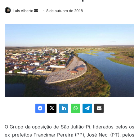
Luis Alberto
Mande
8 de outubro de 2018
um
e-
mail
O Grupo da oposição de São Julião-Pi, liderados pelos os
ex-prefeitos Francimar Pereira (PP), José Neci (PT), pelos