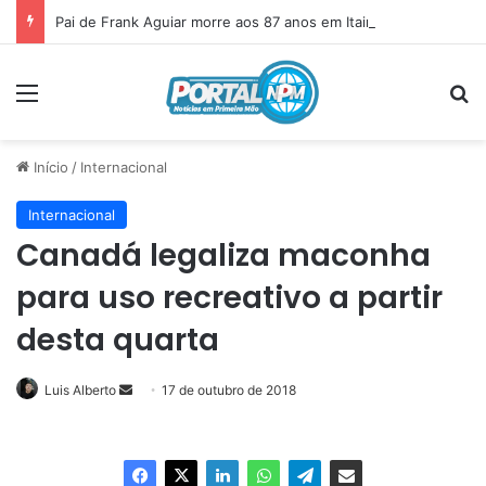
Pai de Frank Aguiar morre aos 87 anos em Itainópolis
Menu
P
Início
/
Internacional
Internacional
Canadá legaliza maconha
para uso recreativo a partir
desta quarta
Luis Alberto
Mande
17 de outubro de 2018
um
e-
mail