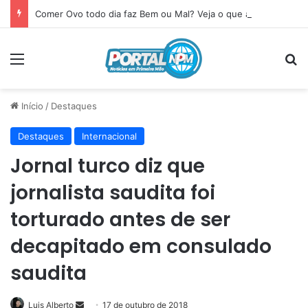
Comer Ovo todo dia faz Bem ou Mal? Veja o que acontece com seu corpo
Menu
P
Início
/
Destaques
Destaques
Internacional
Jornal turco diz que
jornalista saudita foi
torturado antes de ser
decapitado em consulado
saudita
Luis Alberto
Mande
17 de outubro de 2018