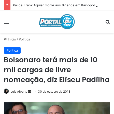
Pai de Frank Aguiar morre aos 87 anos em Itainópolis
Menu
P
Início
/
Política
Política
Bolsonaro terá mais de 10
mil cargos de livre
nomeação, diz Eliseu Padilha
Luis Alberto
Mande
30 de outubro de 2018
um
e-
mail