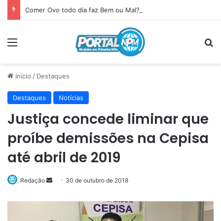
Comer Ovo todo dia faz Bem ou Mal? Veja o que acontece com seu corpo
Menu
P
Início
/
Destaques
Destaques
Notícias
Justiça concede liminar que
proíbe demissões na Cepisa
até abril de 2019
Redação
Mande
30 de outubro de 2018
um
e-
mail