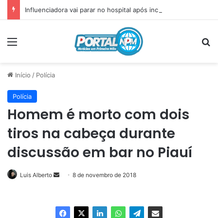
Influenciadora vai parar no hospital após incidente com plug anal
Menu
P
Início
/
Polícia
Polícia
Homem é morto com dois
tiros na cabeça durante
discussão em bar no Piauí
Luis Alberto
Mande
8 de novembro de 2018
um
e-
mail