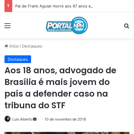
Pai de Frank Aguiar morre aos 87 anos em Itainópolis
Menu
P
Início
/
Destaques
Destaques
Aos 18 anos, advogado de
Brasília é mais jovem do
país a defender caso na
tribuna do STF
Luis Alberto
Mande
10 de novembro de 2018
um
e-