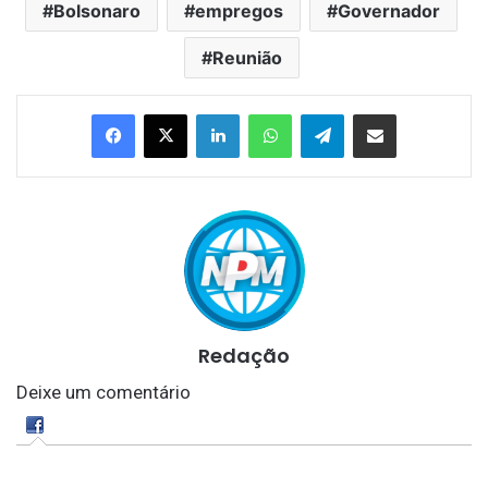
Bolsonaro
empregos
Governador
Reunião
Linkedin
WhatsApp
Telegram
Compartilhar via e-mail
Redação
Deixe um comentário