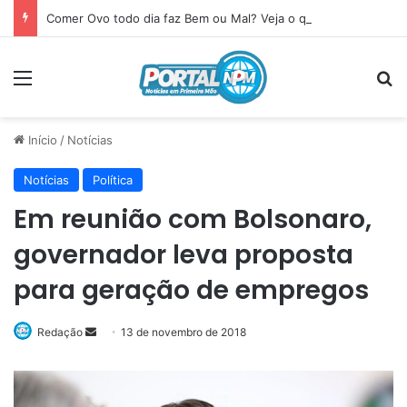
Comer Ovo todo dia faz Bem ou Mal? Veja o que acontece com seu corpo
Menu
P
Início
/
Notícias
Notícias
Política
Em reunião com Bolsonaro,
governador leva proposta
para geração de empregos
Redação
Mande
13 de novembro de 2018
um
e-
mail