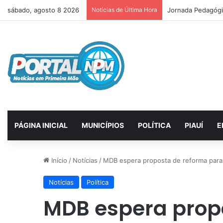
sábado, agosto 8 2026
Notícias de Última Hora
Pai de Frank Agui
PÁGINA INICIAL
MUNICÍPIOS
POLÍTICA
PIAUÍ
E
Início
/
Notícias
/
MDB espera proposta de reforma para
Notícias
Política
MDB espera prop