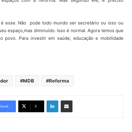
 espaços com a reforma. Mas segundo ele, é preciso
é esse. Não pode todo mundo ser secretário ou isso ou
rá seu espaço,mas diminuído. Isso é normal. Agora temos que
do povo. Para investir em saúde, educação e mobilidade
dor
MDB
Reforma
Linkedin
Compartilhar via e-mail
ebook
X