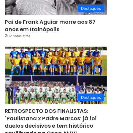
Destaques
Pai de Frank Aguiar morre aos 87
anos em Itainópolis
12 horas atrás
Destaques
RETROSPECTO DOS FINALISTAS:
´Paulistana x Padre Marcos’ já foi
duelos decisivos e tem histórico