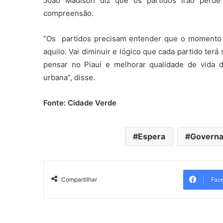
João Madison diz que os partidos irão perde
compreensão.
“Os partidos precisam entender que o momento 
aquilo. Vai diminuir e lógico que cada partido te
pensar no Piauí e melhorar qualidade de vida 
urbana”, disse.
Fonte: Cidade Verde
Espera
Governa
Fac
Compartilhar