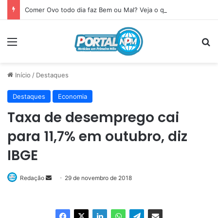
Comer Ovo todo dia faz Bem ou Mal? Veja o que acontece com seu corpo
Menu
P
Início
/
Destaques
Destaques
Economia
Taxa de desemprego cai
para 11,7% em outubro, diz
IBGE
Redação
Mande
29 de novembro de 2018
um
e-
mail