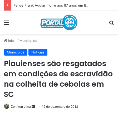
Pai de Frank Aguiar morre aos 87 anos em Itainópolis
Menu
P
Início
/
Municípios
Municípios
Notícias
Piauienses são resgatados
em condições de escravidão
na colheita de cebolas em
SC
Zenilton Lima
Mande
12 de dezembro de 2018
um