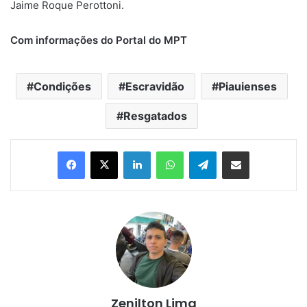
Jaime Roque Perottoni.
Com informações do Portal do MPT
Condições
Escravidão
Piauienses
Resgatados
Linkedin
WhatsApp
Telegram
Compartilhar via e-mail
Zenilton Lima