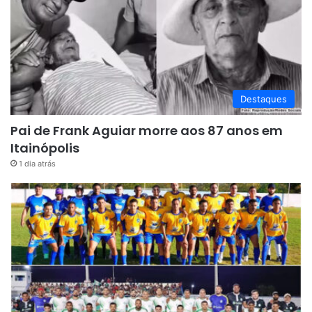
Destaques
Pai de Frank Aguiar morre aos 87 anos em
Itainópolis
1 dia atrás