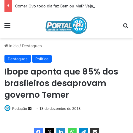
Comer Ovo todo dia faz Bem ou Mal? Veja o que acontece com seu corpo
Menu
P
Início
/
Destaques
Destaques
Política
Ibope aponta que 85% dos
brasileiros desaprovam
governo Temer
Redação
Mande
13 de dezembro de 2018
um
e-
mail