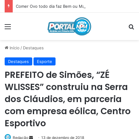
Comer Ovo todo dia faz Bem ou Mal? Veja o que acontece com seu corpo
Menu
P
Início
/
Destaques
Destaques
Esporte
PREFEITO de Simões, “ZÉ
WLISSES” construiu na Serra
dos Cláudios, em parceria
com empresa eólica, Centro
Esportivo
Redação
Mande
13 de dezembro de 2018