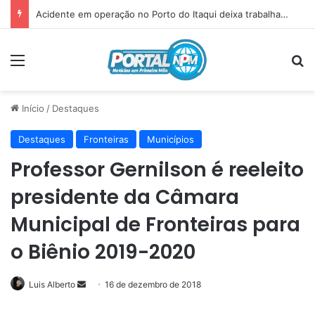
Padre Marcos vence Acauã nos pênaltis e garante vaga inédita na final da V Copa AMVI
Menu
P
Início
/
Destaques
Destaques
Fronteiras
Municípios
Professor Gernilson é reeleito
presidente da Câmara
Municipal de Fronteiras para
o Biênio 2019-2020
Luis Alberto
Mande
16 de dezembro de 2018
um