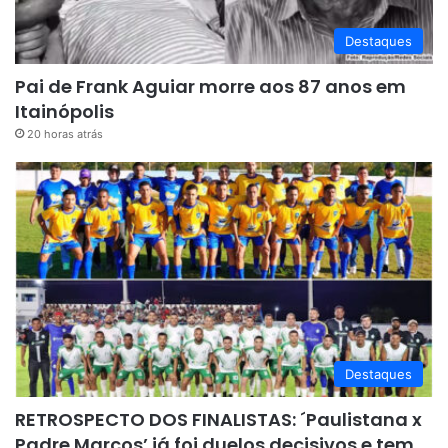
Destaques
Pai de Frank Aguiar morre aos 87 anos em
Itainópolis
20 horas atrás
Destaques
RETROSPECTO DOS FINALISTAS: ´Paulistana x
Padre Marcos’ já foi duelos decisivos e tem