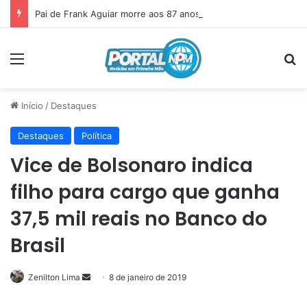
Pai de Frank Aguiar morre aos 87 anos em Itainópolis
Menu
P
Início
/
Destaques
Destaques
Política
Vice de Bolsonaro indica
filho para cargo que ganha
37,5 mil reais no Banco do
Brasil
Zenilton Lima
Mande
8 de janeiro de 2019
um