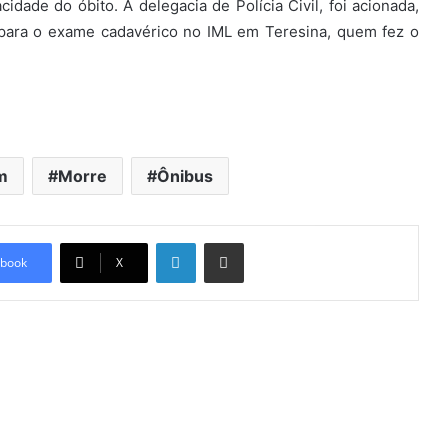
dade do óbito. A delegacia de Polícia Civil, foi acionada,
 para o exame cadavérico no IML em Teresina, quem fez o
m
Morre
Ônibus
Linkedin
Compartilhar via e-mail
book
X