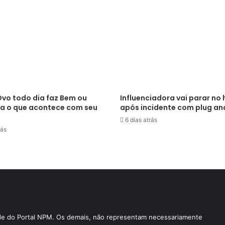
vo todo dia faz Bem ou
Influenciadora vai parar no 
ja o que acontece com seu
após incidente com plug an
6 dias atrás
rás
ade do Portal NPM. Os demais, não representam necessariamente