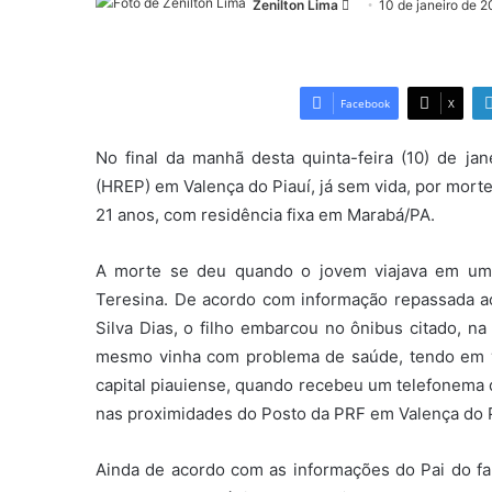
Zenilton Lima
Mande
10 de janeiro de 2
um
e-
mail
Facebook
X
No final da manhã desta quinta-feira (10) de jan
(HREP) em Valença do Piauí, já sem vida, por morte 
21 anos, com residência fixa em Marabá/PA.
A morte se deu quando o jovem viajava em um 
Teresina. De acordo com informação repassada 
Silva Dias, o filho embarcou no ônibus citado, na
mesmo vinha com problema de saúde, tendo em vis
capital piauiense, quando recebeu um telefonema q
nas proximidades do Posto da PRF em Valença do P
Ainda de acordo com as informações do Pai do fal