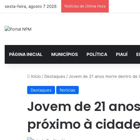
sexta-feira, agosto 7 2026
Notícias de Última Hora
PÁGINA INICIAL
MUNICÍPIOS
POLÍTICA
PIAUÍ
E
Início
/
Destaques
/
Jovem de 21 anos morre dentro de ô
Destaques
Notícias
Jovem de 21 anos
próximo à cidade