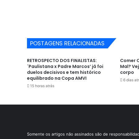
POSTAGENS RELACIONADAS
RETROSPECTO DOS FINALISTAS:
Comer O
´Paulistana x Padre Marcos’ já foi
Mal? Ve
duelos decisivos e tem histórico
corpo
equilibrado na Copa AMVI
6 dias at
15 horas atrás
Somente os artigos não assinados são de responsabilid