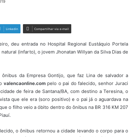
019
Linkedin
Compartilhar via e-mail
eiro, deu entrada no Hospital Regional Eustáquio Portela
natural (infarto), o jovem Jhonatan Willyan da Silva Dias de
ônibus da Empresa Gontijo, que faz Lina de salvador a
ao
valencaonline.com
pelo o pai do falecido, senhor Juraci
 cidade de feira de Santana/BA, com destino a Teresina, o
ta que ele era (soro positivo) e o pai já o aguardava na
ue o filho veio a óbito dentro do ônibus na BR 316 KM 207
iauí.
ecido, o ônibus retornou a cidade levando o corpo para o