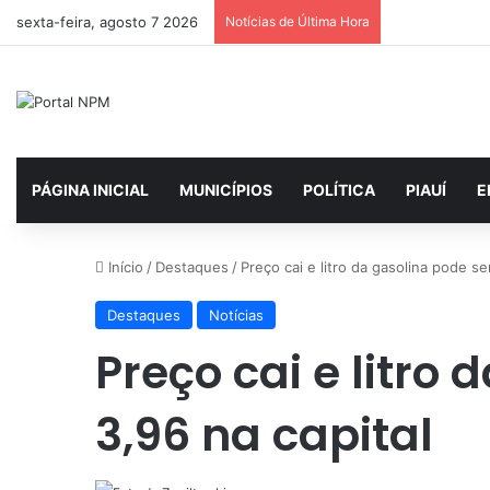
sexta-feira, agosto 7 2026
Notícias de Última Hora
PÁGINA INICIAL
MUNICÍPIOS
POLÍTICA
PIAUÍ
E
Início
/
Destaques
/
Preço cai e litro da gasolina pode s
Destaques
Notícias
Preço cai e litro
3,96 na capital