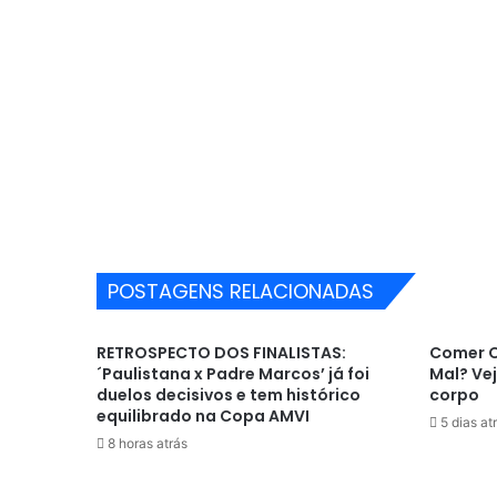
POSTAGENS RELACIONADAS
RETROSPECTO DOS FINALISTAS:
Comer O
´Paulistana x Padre Marcos’ já foi
Mal? Ve
duelos decisivos e tem histórico
corpo
equilibrado na Copa AMVI
5 dias at
8 horas atrás