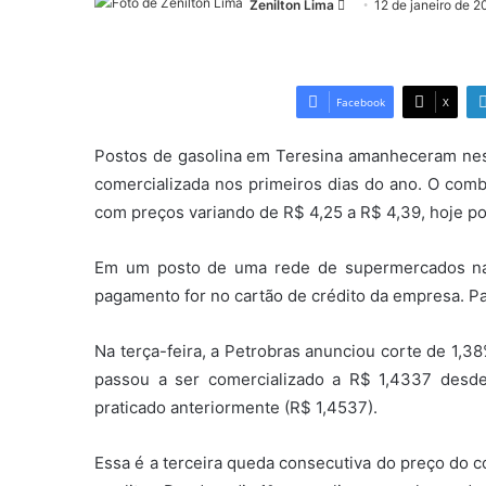
Zenilton Lima
Mande
12 de janeiro de 2
um
e-
mail
Facebook
X
Postos de gasolina em Teresina amanheceram nest
comercializada nos primeiros dias do ano. O combu
com preços variando de R$ 4,25 a R$ 4,39, hoje p
Em um posto de uma rede de supermercados na 
pagamento for no cartão de crédito da empresa. Par
Na terça-feira, a Petrobras anunciou corte de 1,38%
passou a ser comercializado a R$ 1,4337 desde
praticado anteriormente (R$ 1,4537).
Essa é a terceira queda consecutiva do preço do 