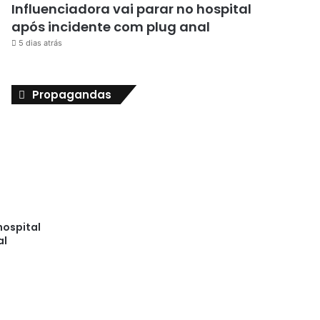
Influenciadora vai parar no hospital
após incidente com plug anal
5 dias atrás
Propagandas
hospital
al