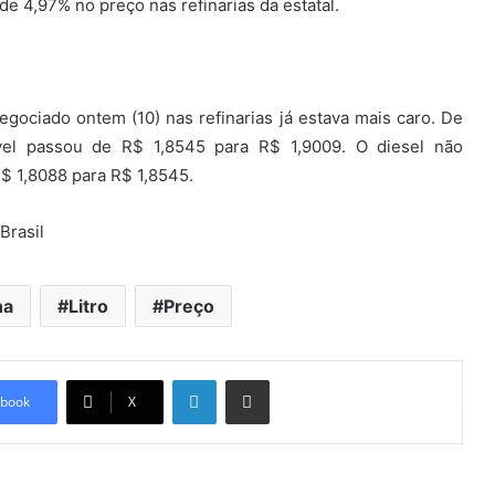
 de 4,97% no preço nas refinarias da estatal.
negociado ontem (10) nas refinarias já estava mais caro. De
vel passou de R$ 1,8545 para R$ 1,9009. O diesel não
$ 1,8088 para R$ 1,8545.
Brasil
na
Litro
Preço
Linkedin
Compartilhar via e-mail
book
X