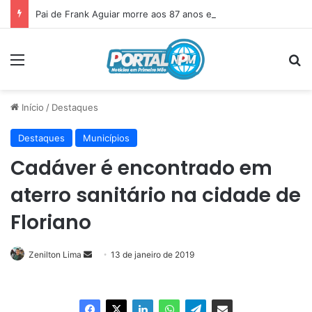
Pai de Frank Aguiar morre aos 87 anos em Itainópolis
Menu
P
Início
/
Destaques
Destaques
Municípios
Cadáver é encontrado em
aterro sanitário na cidade de
Floriano
Zenilton Lima
Mande
13 de janeiro de 2019
um
e-
mail