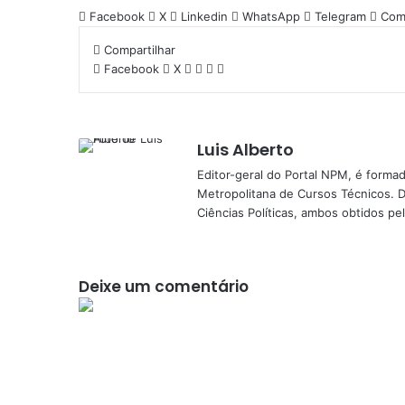
a
Facebook
X
Linkedin
WhatsApp
Telegram
Comp
n
d
Compartilhar
e
Facebook
X
L
W
T
C
u
i
h
e
o
m
n
a
l
m
e
k
t
e
p
-
e
s
g
a
Luis Alberto
m
d
A
r
r
Editor-geral do Portal NPM, é form
a
i
p
a
t
Metropolitana de Cursos Técnicos. D
i
n
p
m
i
Ciências Políticas, ambos obtidos p
l
l
h
a
r
Deixe um comentário
v
i
a
e
-
m