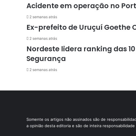
Acidente em operação no Porto
2 semanas atrás
Ex-prefeito de Uruçuí Goethe 
2 semanas atrás
Nordeste lidera ranking das 10
Segurança
2 semanas atrás
Somente os artigos não assinados são de responsabilid
a opinião desta editoria e são de inteira responsabilidad