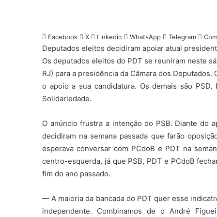
um
e-
mail
Facebook
X
Linkedin
WhatsApp
Telegram
Comp
Deputados eleitos decidiram apoiar atual preside
Os deputados eleitos do PDT se reuniram neste sá
RJ) para a presidência da Câmara dos Deputados. C
o apoio a sua candidatura. Os demais são PSD
Solidariedade.
O anúncio frustra a intenção do PSB. Diante do 
decidiram na semana passada que farão oposição
esperava conversar com PCdoB e PDT na seman
centro-esquerda, já que PSB, PDT e PCdoB fechar
fim do ano passado.
— A maioria da bancada do PDT quer esse indicativ
independente. Combinamos de o André Figuei