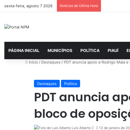
sexta-feira, agosto 7 2026
Notícias de Última Hora
PÁGINA INICIAL
MUNICÍPIOS
POLÍTICA
PIAUÍ
E
Início
/
Destaques
/
PDT anuncia apoio a Rodrigo Maia 
Destaques
Política
PDT anuncia ap
bloco de oposi
Luis Alberto
Mande
13 de janeiro de 2