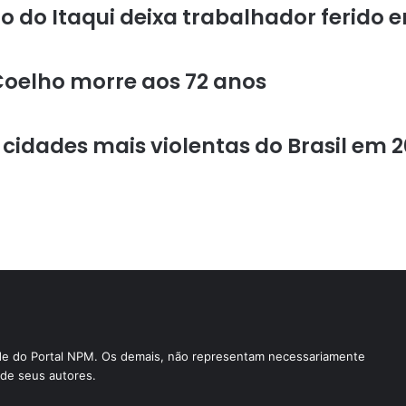
 do Itaqui deixa trabalhador ferido e
Coelho morre aos 72 anos
 cidades mais violentas do Brasil em 
ade do Portal NPM. Os demais, não representam necessariamente
e de seus autores.