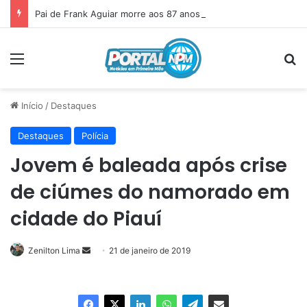
Pai de Frank Aguiar morre aos 87 anos em Itainópolis
Menu
P
Início
/
Destaques
Destaques
Polícia
Jovem é baleada após crise
de ciúmes do namorado em
cidade do Piauí
Zenilton Lima
Mande
21 de janeiro de 2019
um
e-
mail