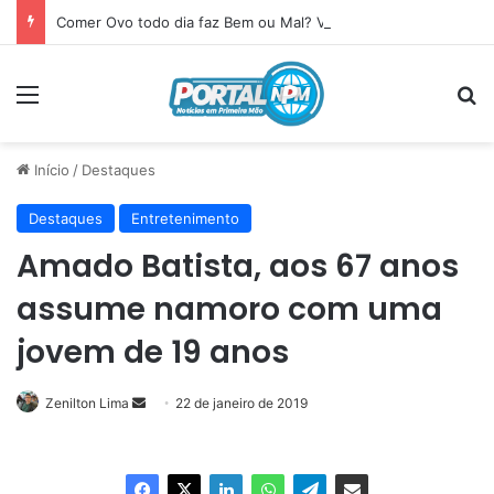
Comer Ovo todo dia faz Bem ou Mal? Veja o que acontece com seu corpo
Menu
P
Início
/
Destaques
Destaques
Entretenimento
Amado Batista, aos 67 anos
assume namoro com uma
jovem de 19 anos
Zenilton Lima
Mande
22 de janeiro de 2019
um
e-
mail