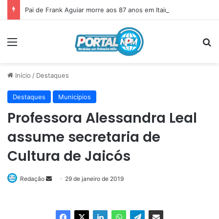
Pai de Frank Aguiar morre aos 87 anos em Itainópolis
Menu
P
Início
/
Destaques
Destaques
Municípios
Professora Alessandra Leal
assume secretaria de
Cultura de Jaicós
Redação
Mande
29 de janeiro de 2019
um
e-
mail