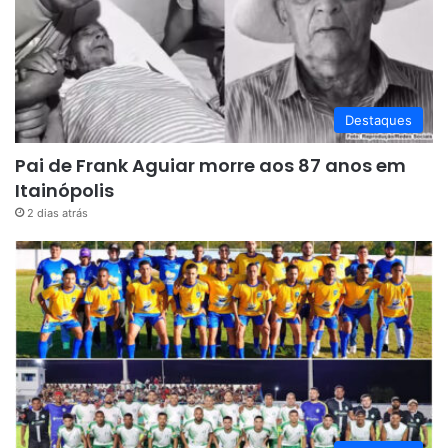
Destaques
Pai de Frank Aguiar morre aos 87 anos em
Itainópolis
2 dias atrás