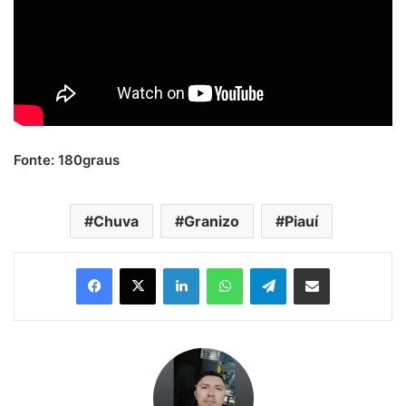
Fonte: 180graus
Chuva
Granizo
Piauí
Linkedin
WhatsApp
Telegram
Compartilhar via e-mail