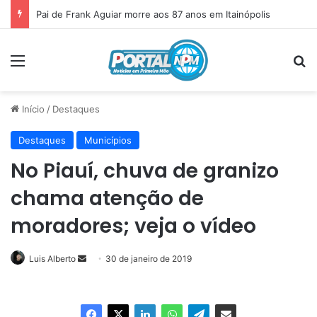
Pai de Frank Aguiar morre aos 87 anos em Itainópolis
Menu
P
Início
/
Destaques
Destaques
Municípios
No Piauí, chuva de granizo
chama atenção de
moradores; veja o vídeo
Luis Alberto
Mande
30 de janeiro de 2019
um
e-
mail