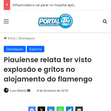
Influenciadora vai parar no hospital após incidente com plug anal
Menu
P
Início
/
Destaques
Destaques
Esporte
Piauiense relata ter visto
explosão e gritos no
alojamento do flamengo
Luis Alberto
Mande
8 de fevereiro de 2019
um
e-
mail