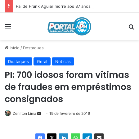
Pai de Frank Aguiar morre aos 87 anos em Itainópolis
Menu
P
Início
/
Destaques
Destaques
Geral
Notícias
PI: 700 idosos foram vítimas
de fraudes em empréstimos
consignados
Zenilton Lima
Mande
19 de fevereiro de 2019
um
e-
mail