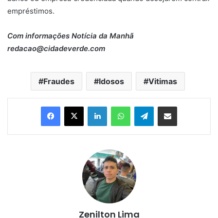
empréstimos.
Com informações Notícia da Manhã
redacao@cidadeverde.com
Fraudes
Idosos
Vitimas
Linkedin
WhatsApp
Telegram
Compartilhar via e-mail
Zenilton Lima