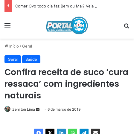
Comer Ovo todo dia faz Bem ou Mal? Veja o que acontece com seu corpo
Menu
P
Início
/
Geral
Geral
Saúde
Confira receita de suco ‘cura
ressaca’ com ingredientes
naturais
Zenilton Lima
Mande
6 de março de 2019
um
e-
mail