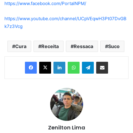
https://www.facebook.com/PortalNPM/
https://www.youtube.com/channel/UCpVEqwH3Pt07DvGB
k7z3Vcg
Cura
Receita
Ressaca
Suco
Linkedin
WhatsApp
Telegram
Compartilhar via e-mail
Zenilton Lima