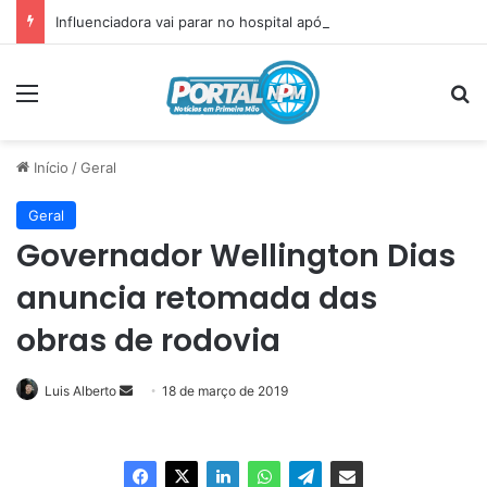
Influenciadora vai parar no hospital após incidente com plug anal
Menu
P
Início
/
Geral
Geral
Governador Wellington Dias
anuncia retomada das
obras de rodovia
Luis Alberto
Mande
18 de março de 2019
um
e-
mail