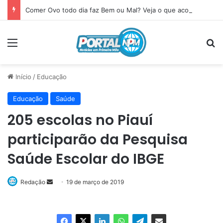
Comer Ovo todo dia faz Bem ou Mal? Veja o que acontece com seu corpo
Menu
P
Início
/
Educação
Educação
Saúde
205 escolas no Piauí
participarão da Pesquisa
Saúde Escolar do IBGE
Redação
Mande
19 de março de 2019
um
e-
mail