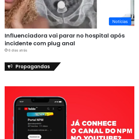
Notícias
Influenciadora vai parar no hospital após
incidente com plug anal
6 dias atrás
Propagandas