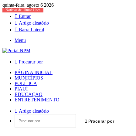
quinta-feira, agosto 6 2026
Notícias de Última Hora
Entrar
Artigo aleatório
Barra Lateral
Menu
Procurar por
PÁGINA INICIAL
MUNICÍPIOS
POLÍTICA
PIAUÍ
EDUCAÇÃO
ENTRETENIMENTO
Artigo aleatório
Procurar por