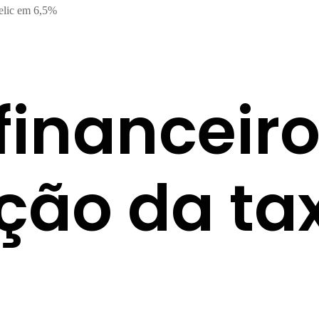
elic em 6,5%
inanceiro
ão da tax