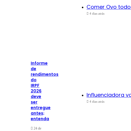
Comer Ovo todo 
4 dias atrás
Informe
de
rendimentos
do
IRPF
2026
Influenciadora v
deve
ser
4 dias atrás
entregue
antes;
entenda
24 de