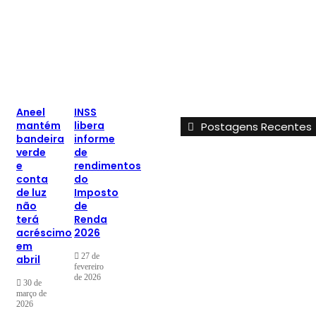
Aneel
INSS
mantém
libera
Postagens Recentes
bandeira
informe
verde
de
e
rendimentos
conta
do
de luz
Imposto
não
de
terá
Renda
acréscimo
2026
em
27 de
abril
fevereiro
de 2026
30 de
março de
2026