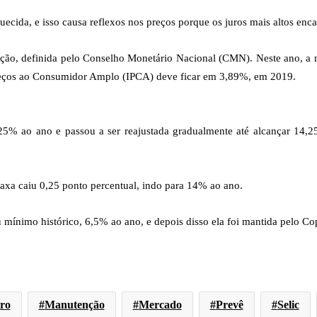
cida, e isso causa reflexos nos preços porque os juros mais altos enc
ação, definida pelo Conselho Monetário Nacional (CMN). Neste ano, a 
e Preços ao Consumidor Amplo (IPCA) deve ficar em 3,89%, em 2019.
25% ao ano e passou a ser reajustada gradualmente até alcançar 14,2
taxa caiu 0,25 ponto percentual, indo para 14% ao ano.
 mínimo histórico, 6,5% ao ano, e depois disso ela foi mantida pelo C
ro
Manutenção
Mercado
Prevê
Selic