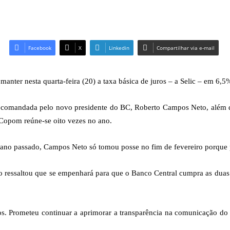
Facebook
X
Linkedin
Compartilhar via e-mail
nter nesta quarta-feira (20) a taxa básica de juros – a Selic – em 6,5
ião comandada pelo novo presidente do BC, Roberto Campos Neto, além d
Copom reúne-se oito vezes no ano.
no passado, Campos Neto só tomou posse no fim de fevereiro porque p
 ressaltou que se empenhará para que o Banco Central cumpra as duas
dos. Prometeu continuar a aprimorar a transparência na comunicação d