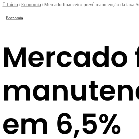
Início
/
Economia
/
Mercado financeiro prevê manutenção da taxa S
Economia
Mercado f
manutenç
em 6,5%