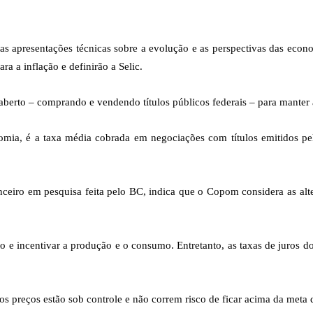
s apresentações técnicas sobre a evolução e as perspectivas das econ
 a inflação e definirão a Selic.
erto – comprando e vendendo títulos públicos federais – para manter a
nomia, é a taxa média cobrada em negociações com títulos emitidos pe
eiro em pesquisa feita pelo BC, indica que o Copom considera as alter
dito e incentivar a produção e o consumo. Entretanto, as taxas de juro
 os preços estão sob controle e não correm risco de ficar acima da meta 