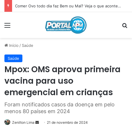
Comer Ovo todo dia faz Bem ou Mal? Veja o que acontece com seu corpo
Menu
P
Início
/
Saúde
Saúde
Mpox: OMS aprova primeira
vacina para uso
emergencial em crianças
Foram notificados casos da doença em pelo
menos 80 países em 2024
Zenilton Lima
Mande
21 de novembro de 2024
um