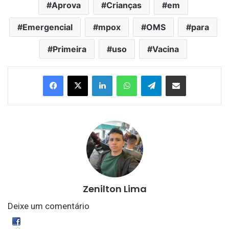
Aprova
Crianças
em
Emergencial
mpox
OMS
para
Primeira
uso
Vacina
Linkedin
WhatsApp
Telegram
Compartilhar via e-mail
Zenilton Lima
Deixe um comentário