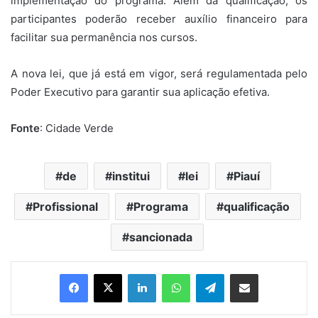
implementação do programa. Além da qualificação, os
participantes poderão receber auxílio financeiro para
facilitar sua permanência nos cursos.
A nova lei, que já está em vigor, será regulamentada pelo
Poder Executivo para garantir sua aplicação efetiva.
Fonte
: Cidade Verde
de
institui
lei
Piauí
Profissional
Programa
qualificação
sancionada
Linkedin
WhatsApp
Telegram
Compartilhar via e-mail