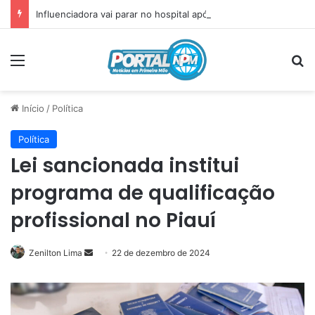
Influenciadora vai parar no hospital após incidente com plug anal
Menu
P
Início
/
Política
Política
Lei sancionada institui
programa de qualificação
profissional no Piauí
Zenilton Lima
Mande
22 de dezembro de 2024
um
e-
mail