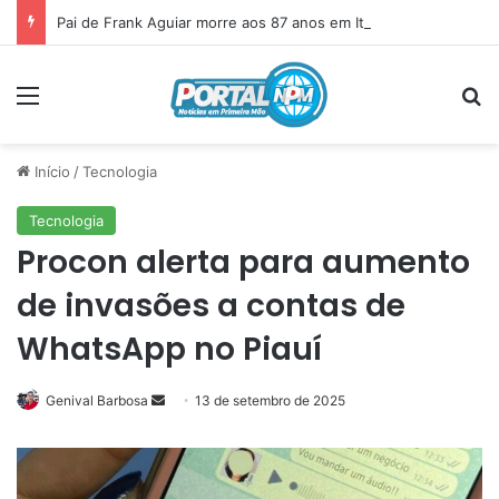
Pai de Frank Aguiar morre aos 87 anos em Itainópolis
Menu
P
Início
/
Tecnologia
Tecnologia
Procon alerta para aumento
de invasões a contas de
WhatsApp no Piauí
Genival Barbosa
Mande
13 de setembro de 2025
um
e-
mail