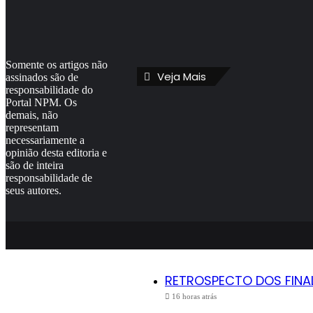
Somente os artigos não
Veja Mais
assinados são de
responsabilidade do
Portal NPM. Os
demais, não
representam
necessariamente a
opinião desta editoria e
são de inteira
responsabilidade de
seus autores.
RETROSPECTO DOS FINALIS
16 horas atrás