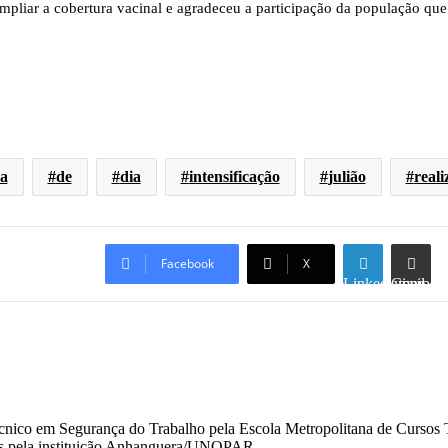
 ampliar a cobertura vacinal e agradeceu a participação da população q
a
de
dia
intensificação
julião
reali
Facebook
X
Linkedin
Compartilhar via e-mail
nico em Segurança do Trabalho pela Escola Metropolitana de Cursos T
dos pela instituição Anhanguera/UNOPAR.