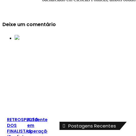
Deixe um comentário
RETROSPECTO
Acidente
DOS
em
Postagens Recentes
FINALISTAS:
operação