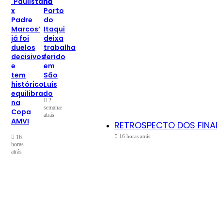
´Paulistana
no
x
Porto
Padre
do
Marcos’
Itaqui
já foi
deixa
duelos
trabalhador
decisivos
ferido
e
em
tem
São
histórico
Luís
equilibrado
2
na
semanas
Copa
atrás
AMVI
RETROSPECTO DOS FINALIS
16 horas atrás
16
horas
atrás