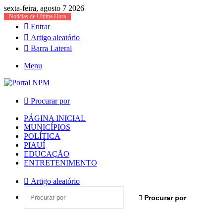
sexta-feira, agosto 7 2026
Notícias de Última Hora
Entrar
Artigo aleatório
Barra Lateral
Menu
Procurar por
PÁGINA INICIAL
MUNICÍPIOS
POLÍTICA
PIAUÍ
EDUCAÇÃO
ENTRETENIMENTO
Artigo aleatório
Procurar por