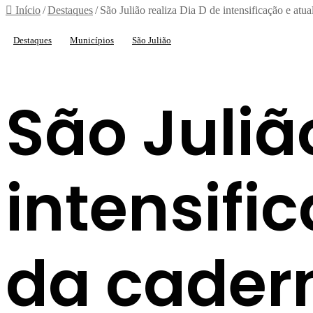
Início
/
Destaques
/
São Julião realiza Dia D de intensificação e atu
Destaques
Municípios
São Julião
São Juliã
intensifi
da cadern