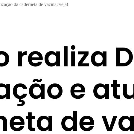
alização da caderneta de vacina; veja!
o realiza D
cação e at
eta de va