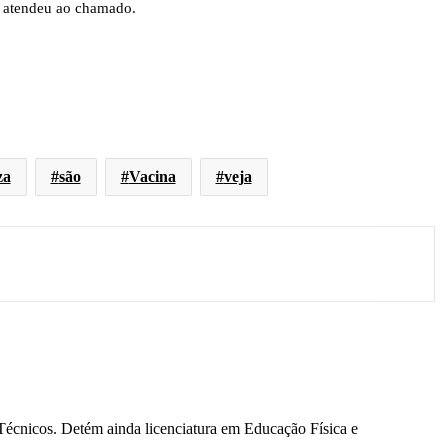
ue atendeu ao chamado.
za
são
Vacina
veja
écnicos. Detém ainda licenciatura em Educação Física e