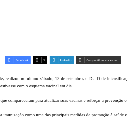
Facebook
X
Linkedin
Compartilhar via e-mail
de, realizou no último sábado, 13 de setembro, o Dia D de intensifica
o estivesse com o esquema vacinal em dia.
, que compareceram para atualizar suas vacinas e reforçar a prevenção c
 da imunização como uma das principais medidas de promoção à saúde 