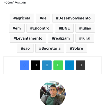
Fotos
: Ascom
agrícola
de
Desenvolvimento
em
Encontro
IBGE
julião
Levantamento
realizam
rural
são
Secretária
Sobre
Linkedin
WhatsApp
Telegram
Compartilhar via e-mail