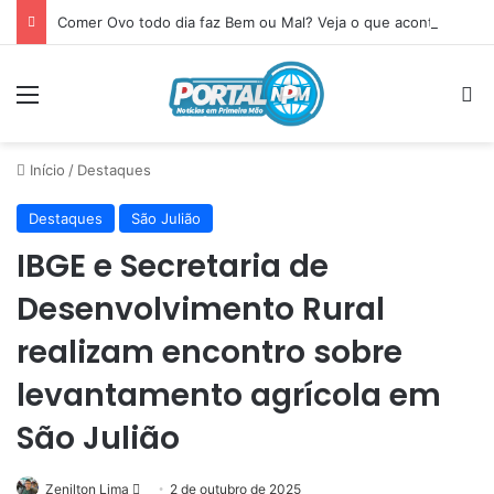
Comer Ovo todo dia faz Bem ou Mal? Veja o que acontece com seu corpo
Menu
P
Início
/
Destaques
Destaques
São Julião
IBGE e Secretaria de
Desenvolvimento Rural
realizam encontro sobre
levantamento agrícola em
São Julião
Zenilton Lima
Mande
2 de outubro de 2025