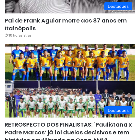
Destaques
Pai de Frank Aguiar morre aos 87 anos em
Itainópolis
10 horas atrás
Destaques
RETROSPECTO DOS FINALISTAS: ´Paulistana x
Padre Marcos’ já foi duelos decisivos e tem