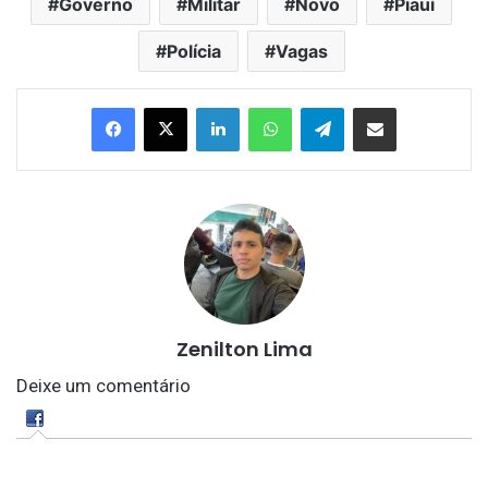
Governo
Militar
Novo
Piauí
Polícia
Vagas
Linkedin
WhatsApp
Telegram
Compartilhar via e-mail
Zenilton Lima
Deixe um comentário