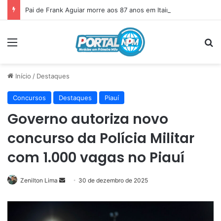
Pai de Frank Aguiar morre aos 87 anos em Itainópolis
Menu
P
Início
/
Destaques
Concursos
Destaques
Piauí
Governo autoriza novo
concurso da Polícia Militar
com 1.000 vagas no Piauí
Zenilton Lima
Mande
30 de dezembro de 2025
um
e-
mail