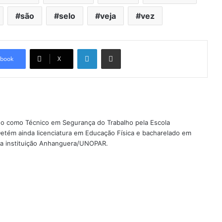
são
selo
veja
vez
Linkedin
Compartilhar via e-mail
book
X
ado como Técnico em Segurança do Trabalho pela Escola
etém ainda licenciatura em Educação Física e bacharelado em
ela instituição Anhanguera/UNOPAR.