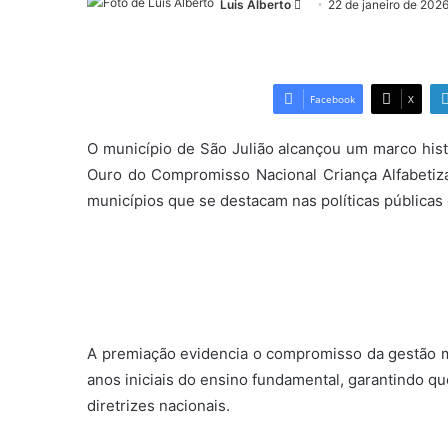
Luis Alberto
Mande
22 de janeiro de 202
um
e-
mail
Facebook
X
O município de São Julião alcançou um marco histó
Ouro do Compromisso Nacional Criança Alfabetiz
municípios que se destacam nas políticas públicas 
A premiação evidencia o compromisso da gestão m
anos iniciais do ensino fundamental, garantindo qu
diretrizes nacionais.