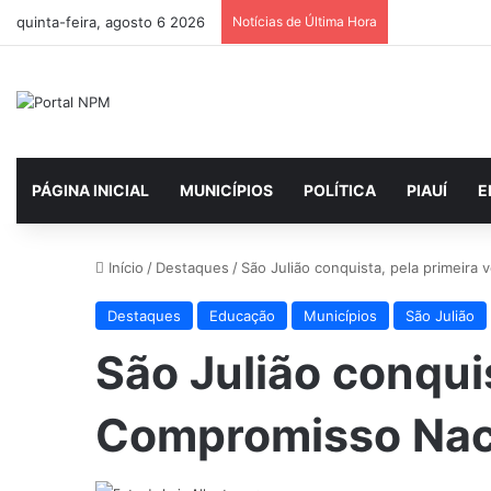
quinta-feira, agosto 6 2026
Notícias de Última Hora
PÁGINA INICIAL
MUNICÍPIOS
POLÍTICA
PIAUÍ
E
Início
/
Destaques
/
São Julião conquista, pela primeira 
Destaques
Educação
Municípios
São Julião
São Julião conquis
Compromisso Nacio