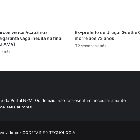
arcos vence Acauã nos
Ex-prefeito de Uruçuí Goethe 
e garante vaga inédita na final
morre aos 72 anos
pa AMVI
2 semanas atrás
 atrás
ade do Portal NPM. Os demais, não representam necessariamente
e de seus autores.
envolvido por CODETAINER TECNOLOGIA.