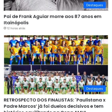
Destaques
Pai de Frank Aguiar morre aos 87 anos em
Itainópolis
12 horas atrás
Destaques
RETROSPECTO DOS FINALISTAS: ´Paulistana x
Padre Marcos’ já foi duelos decisivos e tem