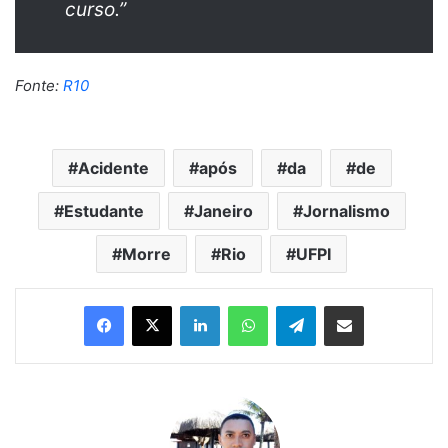
curso.”
Fonte:
R10
Acidente
após
da
de
Estudante
Janeiro
Jornalismo
Morre
Rio
UFPI
Linkedin
WhatsApp
Telegram
Compartilhar via e-mail