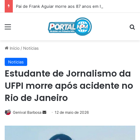
Pai de Frank Aguiar morre aos 87 anos em Itainópolis
Menu
P
Início
/
Notícias
Notícias
Estudante de Jornalismo da
UFPI morre após acidente no
Rio de Janeiro
Genival Barbosa
Mande
12 de maio de 2026
um
e-
mail